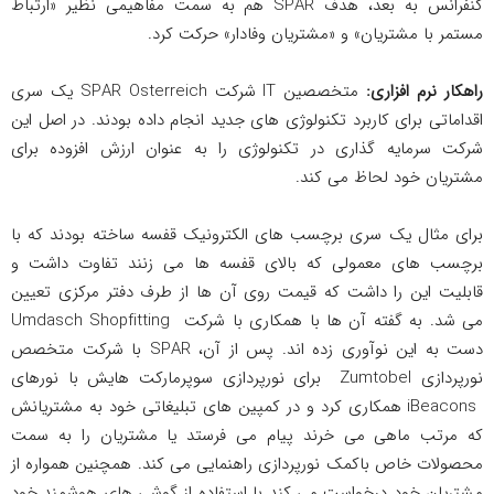
کنفرانس به بعد، هدف SPAR هم به سمت مفاهیمی نظیر «ارتباط
مستمر با مشتریان» و «مشتریان وفادار» حرکت کرد.
راهکار نرم افزاری:
متخصصین IT شرکت SPAR Osterreich یک سری
اقداماتی برای کاربرد تکنولوژی های جدید انجام داده بودند. در اصل این
شرکت سرمایه گذاری در تکنولوژی را به عنوان ارزش افزوده برای
مشتریان خود لحاظ می کند.
برای مثال یک سری برچسب های الکترونیک قفسه ساخته بودند که با
برچسب های معمولی که بالای قفسه ها می زنند تفاوت داشت و
قابلیت این را داشت که قیمت روی آن ها از طرف دفتر مرکزی تعیین
می شد. به گفته آن ها با همکاری با شرکت Umdasch Shopfitting
دست به این نوآوری زده اند. پس از آن، SPAR با شرکت متخصص
نورپردازی Zumtobel برای نورپردازی سوپرمارکت هایش با نورهای
iBeacons همکاری کرد و در کمپین های تبلیغاتی خود به مشتریانش
که مرتب ماهی می خرند پیام می فرستد یا مشتریان را به سمت
محصولات خاص باکمک نورپردازی راهنمایی می کند. همچنین همواره از
مشتریان خود درخواست می کند با استفاده از گوشی های هوشمند خود