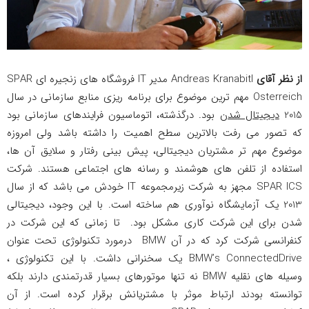
از نظر آقای
Andreas Kranabitl مدیر IT فروشگاه های زنجیره ای SPAR
Osterreich مهم ترین موضوع برای برنامه ریزی منابع سازمانی در سال
2015
دیجیتال شدن
بود. درگذشته، اتوماسیون فرایندهای سازمانی بود
که تصور می رفت بالاترین سطح اهمیت را داشته باشد ولی امروزه
موضوع مهم تر مشتریان دیجیتالی، پیش بینی رفتار و سلایق آن ها،
استفاده از تلفن های هوشمند و رسانه های اجتماعی هستند. شرکت
SPAR ICS مجهز به شرکت زیرمجموعه IT خودش می باشد که از سال
2013 یک آزمایشگاه نوآوری هم ساخته است. با این وجود، دیجیتالی
شدن برای این شرکت کاری مشکل بود. تا زمانی که این شرکت در
کنفرانسی شرکت کرد که در آن BMW درمورد تکنولوژی تحت عنوان
BMW’s ConnectedDrive یک سخنرانی داشت. با این تکنولوژی ،
وسیله های نقلیه BMW نه تنها موتورهای بسیار قدرتمندی دارند بلکه
توانسته بودند ارتباط موثر با مشتریانش برقرار کرده است. از آن