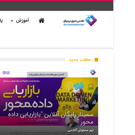
آموزش
پا
مطالب جدید
سمینار رایگان آنلاین “بازاریابی داده
محور “
تیم محتوای آکادمی