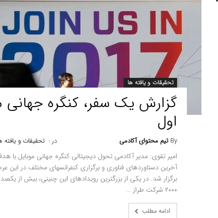
تحقیقات و یافته ها
اول
By
تیم محتوای آکادمی
در :
تحقیقات و یافته ه
امیر تقوی: مدیر آکادمی تحول دیجیتالی کنگره جهانی موبایل با ه
آخرین دستاوردهای فناوری و برگزاری کنفرانسهای مختلف در این عرصه در
برگزار شد. در یکی از بزرگترین رویدادهای این چنینی، بیش از یکصده
۲۰۰۰ شرکت طراز …
ادامه مطلب