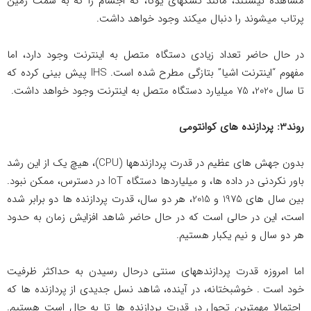
مشاهده نیستند، مانند تشک­های یوگا، که اجسام را که به سمت زمین
پرتاب می­شوند را دنبال می­کند وجود خواهد داشت.
در حال حاضر تعداد زیادی دستگاه­ متصل به اینترنت وجود دارد، اما
مفهوم “اینترنت اشیا” بتازگی مطرح شده است. IHS پیش بینی کرده که
تا سال 2020، 75 میلیارد دستگاه متصل به اینترنت وجود خواهد داشت.
روند3: پردازنده های کوانتومی
بدون جهش های عظیم در قدرت پردازنده­ها (CPU)، هیچ یک از این رشد
باور نکردنی در داده ها، و میلیاردها دستگاه IoT در دسترس، ممکن نبود.
بین سال های 1975 و 2015، هر دو سال، قدرت پردازنده ها دو برابر شده
است، این در حالی است که در حال حاضر شاهد افزایش زمان به حدود
هر دو سال و نیم یکبار هستیم.
اما امروزه قدرت پردازنده­های سنتی درحال رسیدن به حداکثر ظرفیت
خود است . خوشبختانه، در آینده، شاهد نسل جدیدی از پردازنده ها که
احتمالا مهمترین تحول در قدرت پردازنده ها تا به حال است هستیم.