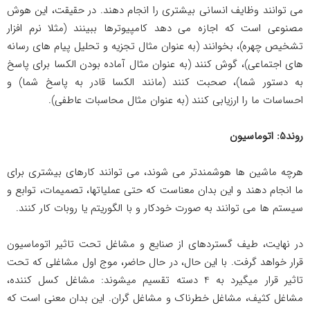
می توانند وظایف انسانی بیشتری را انجام دهند. در حقیقت، این هوش
مصنوعی است که اجازه می دهد کامپیوترها ببینند (مثلا نرم افزار
تشخیص چهره)، بخوانند (به عنوان مثال تجزیه و تحلیل پیام های رسانه
های اجتماعی)، گوش کنند (به عنوان مثال آماده بودن الکسا برای پاسخ
به دستور شما)، صحبت کنند (مانند الکسا قادر به پاسخ شما) و
احساسات ما را ارزیابی کنند (به عنوان مثال محاسبات عاطفی).
روند5: اتوماسیون
هرچه ماشین ها هوشمندتر می شوند، می توانند کارهای بیشتری برای
ما انجام دهند و این بدان معناست که حتی عملیات­ها، تصمیمات، توابع و
سیستم ها می توانند به صورت خودکار و با الگوریتم یا روبات کار کنند.
در نهایت، طیف گسترده­ای از صنایع و مشاغل تحت تاثیر اتوماسیون
قرار خواهد گرفت. با این حال، در حال حاضر، موج اول مشاغلی که تحت
تاثیر قرار می­گیرد به 4 دسته تقسیم می­شوند: مشاغل کسل کننده،
مشاغل کثیف، مشاغل خطرناک و مشاغل گران. این بدان معنی است که