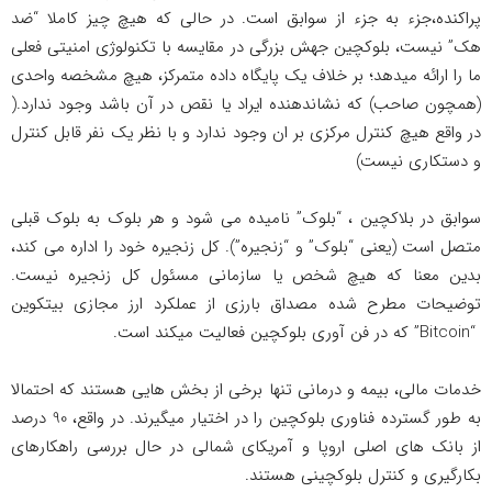
پراکنده،جزء به جزء از سوابق است. در حالی که هیچ چیز کاملا “ضد
هک” نیست، بلوکچین جهش بزرگی در مقایسه با تکنولوژی امنیتی فعلی
ما را ارائه می­دهد؛ بر خلاف یک پایگاه داده متمرکز، هیچ مشخصه واحدی
(همچون صاحب) که نشاندهنده ایراد یا نقص در آن باشد وجود ندارد.(
در واقع هیچ کنترل مرکزی بر ان وجود ندارد و با نظر یک نفر قابل کنترل
و دستکاری نیست)
سوابق در بلاکچین ، “بلوک” نامیده می شود و هر بلوک به بلوک قبلی
متصل است (یعنی “بلوک” و “زنجیره”). کل زنجیره خود را اداره می کند،
بدین معنا که هیچ شخص یا سازمانی مسئول کل زنجیره نیست.
توضیحات مطرح شده مصداق بارزی از عملکرد ارز مجازی بیتکوین
“Bitcoin” که در فن آوری بلوکچین فعالیت می­کند است.
خدمات مالی، بیمه و درمانی تنها برخی از بخش هایی هستند که احتمالا
به طور گسترده فناوری بلوکچین را در اختیار می­گیرند. در واقع، 90 درصد
از بانک های اصلی اروپا و آمریکای شمالی در حال بررسی راهکارهای
بکارگیری و کنترل بلوکچینی هستند.