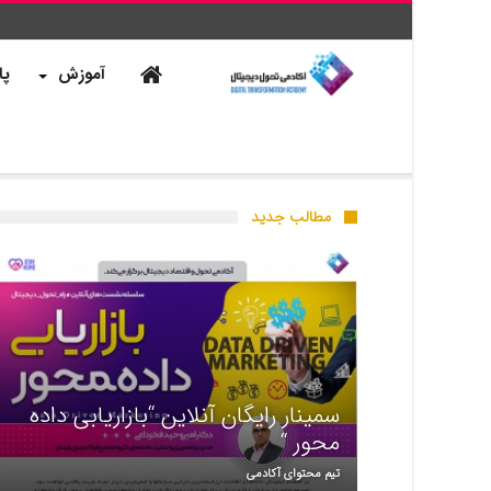
آموزش
پا
مطالب جدید
سمینار رایگان آنلاین “بازاریابی داده
محور “
تیم محتوای آکادمی