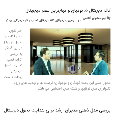
کافه دیجتال 5: بومیان و مهاجرین عصر دیجیتال
By
تیم محتوای آکادمی
در :
رهبری دیجیتال
,
کافه دیجتال
,
کسب و کار دیجیتال
,
ویدئو
امیر تقوی
مدیر آکادمی
تحول دیجیتال
در این گفتگو
به بررسی
اثرات تغییر
نسل در تحول
دیجیتال
پرداخته است.
محور اصلی این بحث کودکان و نوجوانان؛ فرصت ها و تهدید های ورود
تکنولوژی های نوظهور و شبکه های اجتماعی می باشد.
بررسی مدل ذهنی مدیران ارشد برای هدایت تحول دیجیتال