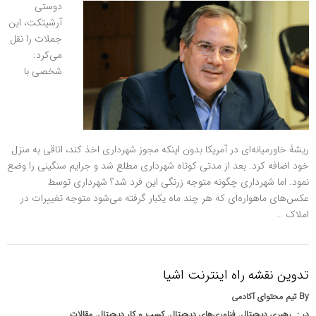
دوستی
آرشیتکت، این
جملات را نقل
می‌کرد:
شخصی با
ریشۀ‌ خاورمیانه‌ای در آمریکا بدون اینکه مجوز شهرداری اخذ کند، اتاقی به منزل
خود اضافه کرد. بعد از مدتی کوتاه شهرداری مطلع شد و جرایم سنگینی را وضع
نمود. اما شهرداری چگونه متوجه زرنگی این فرد شد؟ شهرداری توسط
عکس‌های ماهواره‌ای که هر چند ماه یکبار گرفته می‌شود متوجه تغییرات در
املاک …
تدوین نقشه راه اینترنت اشیا
By
تیم محتوای آکادمی
در :
رهبری دیجیتال
,
فناوری‌های دیجیتال
,
کسب و کار دیجیتال
,
مقالات