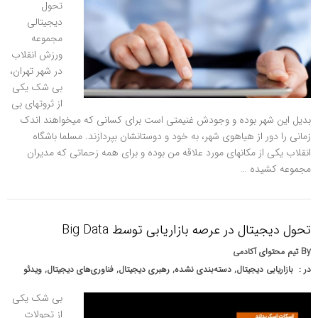
تحول
دیجیتالی
مجموعه
ورزش انقلاب
در شهر تهران،
بی شک یکی
از ثروتهای بی
بدیل این شهر بوده و وجودش غنیمتی است برای کسانی که میخواهند اندک
زمانی را دور از هیاهوی شهر، به خود و دوستانشان بپردازند. مسلما باشگاه
انقلاب یکی از مکانهای مورد علاقه من بوده و برای همه زحماتی که مدیران
مجموعه کشیده …
تحول دیجیتال در عرصه بازاریابی توسط Big Data
By
تیم محتوای آکادمی
در :
بازاریابی دیجیتال
,
دسته‌بندی نشده
,
رهبری دیجیتال
,
فناوری‌های دیجیتال
,
ویدئو
بی شک یکی
از تحولات