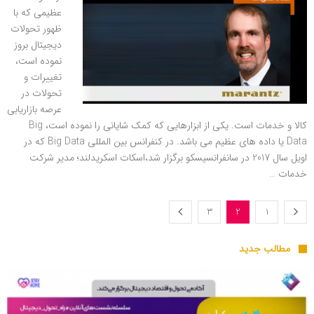
عظیمی که با
ظهور تحولات
دیجیتال بروز
نموده است،
تغییرات و
تحولات در
عرصه بازاریابی
کالا و خدمات است. یکی از ابزارهایی که کمک شایانی را نموده است، Big
Data یا داده های عظیم می باشد. در کنفرانس بین المللی Big Data که در
اویل سال 2017 در سانفرانسیسکو برگزار شد،اسکات اسکریدلند؛ مدیر شرکت
خدمات …
3
2
1
مطالب جدید