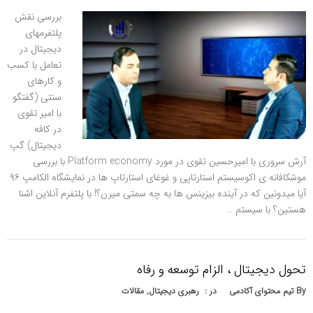
بررسی نقش
پلتفرمهای
دیجیتال در
تعامل با كسب
و كارهای
سنتی (گفتگو
با امیر تقوی
در كافه
دیجیتال) گپ
آرش سروری با امیرحسین تقوی در مورد Platform economy با بررسی
موشکافانه ی اکوسیستم استارتاپی و غوغای استارتاپ ها در نمایشگاه الکامپ ۹۶
آیا میدونین که در آینده بیزینس ها به چه سمتی میرن؟! با پلتفرم آنلاین اشنا
هستین؟ با سیستم …
تحول دیجیتال ، الزام توسعه و رفاه
By
تیم محتوای آکادمی
در :
رهبری دیجیتال
,
مقالات