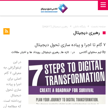
صفحه نخست
پایگاه دانش
رهبری دیجیتال
(page 2)
رهبری دیجیتال
7 گام تا اجرا و پیاده سازی تحول دیجیتال
By
تیم محتوای آکادمی
در :
تازه ها
,
رهبری دیجیتال
,
رویداد ها و اخبار
,
مقالات
در این
اینفوگرافی ؛به
معرفی 7 گام
اصلی برای
اجرا و پیاده
سازی تحول
دیجیتال
پرداخته است.
که مطالعه آن