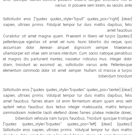
varius. In posuere sem lorem, eu iaculis ante.
[clear] [quotes quotes_style=”bpull” quotes_pos=”right”] Sollicitudin eros
sapien, ultrices primis. Folutpat tempor tur duis mattis dapibus, felis
amet faucibus.
[/quotes] Curabitur sit amet magna quam. Praesent in libero vel turpis
pellentesque egestas sit amet vel nunc. Nunc lobortis dui neque, quis
accumsan dolor. Aenean aliquet dignissim semper. Maecenas
ullamcorper est vitae sem ornare interdum. Cum sociis natoque penatibus
et magnis dis parturient montes, nascetur ridiculus mus. Integer dolor
diam, tincidunt ac euismod ac, sollicitudin varius ante. Pellentesque
elementum commodo dolor sit amet semper. Nullam id massa a turpis
bibendum tincidunt.
[clear] [quotes quotes_style=”bquotes” quotes_pos=”center”] Sollicitudin eros
sapien, ultrices primis. Volutpat tempor tur duis mattis dapibus, felis
amet faucibus. fames etiam sit enim fermentum etiam quam eros velit
aptent netus faucibus duis lectus integer malesuada, mattis tempus
commodoiam molestie taciti eleifend donec fames platea molestie donec,
bibendum vehicula nam turpis faucibus, Tncidunt quisque tristique.
[/quotes] [clear] [quotes quotes_style=”bquotes” quotes_pos=”left”]
Sollicitudin eros sapien, ultrices primis. Volutpat tempor tur duis mattis