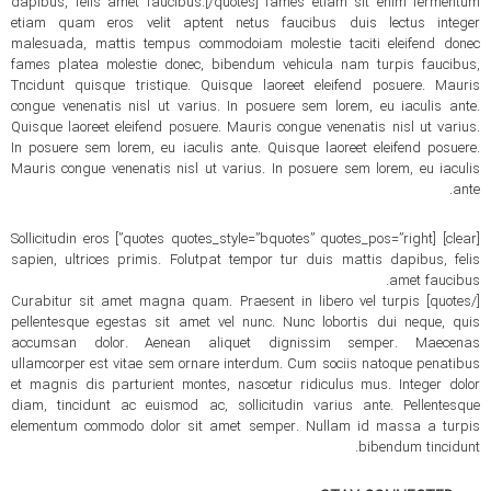
dapibus, felis amet faucibus.[/quotes] fames etiam sit enim fermentum
etiam quam eros velit aptent netus faucibus duis lectus integer
malesuada, mattis tempus commodoiam molestie taciti eleifend donec
fames platea molestie donec, bibendum vehicula nam turpis faucibus,
Tncidunt quisque tristique. Quisque laoreet eleifend posuere. Mauris
congue venenatis nisl ut varius. In posuere sem lorem, eu iaculis ante.
Quisque laoreet eleifend posuere. Mauris congue venenatis nisl ut varius.
In posuere sem lorem, eu iaculis ante. Quisque laoreet eleifend posuere.
Mauris congue venenatis nisl ut varius. In posuere sem lorem, eu iaculis
ante.
[clear] [quotes quotes_style=”bquotes” quotes_pos=”right”] Sollicitudin eros
sapien, ultrices primis. Folutpat tempor tur duis mattis dapibus, felis
amet faucibus.
[/quotes] Curabitur sit amet magna quam. Praesent in libero vel turpis
pellentesque egestas sit amet vel nunc. Nunc lobortis dui neque, quis
accumsan dolor. Aenean aliquet dignissim semper. Maecenas
ullamcorper est vitae sem ornare interdum. Cum sociis natoque penatibus
et magnis dis parturient montes, nascetur ridiculus mus. Integer dolor
diam, tincidunt ac euismod ac, sollicitudin varius ante. Pellentesque
elementum commodo dolor sit amet semper. Nullam id massa a turpis
bibendum tincidunt.