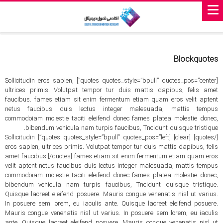
Blockquotes
[quotes quotes_style=”bpull” quotes_pos=”center”] Sollicitudin eros sapien,
ultrices primis. Volutpat tempor tur duis mattis dapibus, felis amet
faucibus. fames etiam sit enim fermentum etiam quam eros velit aptent
netus faucibus duis lectus integer malesuada, mattis tempus
commodoiam molestie taciti eleifend donec fames platea molestie donec,
bibendum vehicula nam turpis faucibus, Tncidunt quisque tristique.
[/quotes] [clear] [quotes quotes_style=”bpull” quotes_pos=”left”] Sollicitudin
eros sapien, ultrices primis. Volutpat tempor tur duis mattis dapibus, felis
amet faucibus.[/quotes] fames etiam sit enim fermentum etiam quam eros
velit aptent netus faucibus duis lectus integer malesuada, mattis tempus
commodoiam molestie taciti eleifend donec fames platea molestie donec,
bibendum vehicula nam turpis faucibus, Tncidunt quisque tristique.
Quisque laoreet eleifend posuere. Mauris congue venenatis nisl ut varius.
In posuere sem lorem, eu iaculis ante. Quisque laoreet eleifend posuere.
Mauris congue venenatis nisl ut varius. In posuere sem lorem, eu iaculis
ante. Quisque laoreet eleifend posuere. Mauris congue venenatis nisl ut