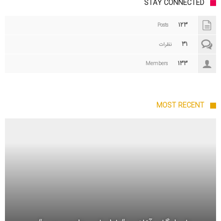
STAY CONNECTED
123
Posts
31
نظرات
133
Members
MOST RECENT